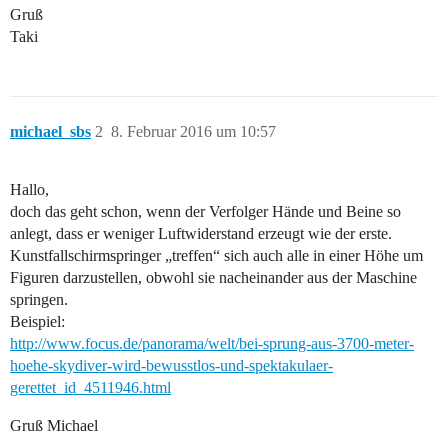
Gruß
Taki
michael_sbs
2
8. Februar 2016 um 10:57
Hallo,
doch das geht schon, wenn der Verfolger Hände und Beine so
anlegt, dass er weniger Luftwiderstand erzeugt wie der erste.
Kunstfallschirmspringer „treffen“ sich auch alle in einer Höhe um
Figuren darzustellen, obwohl sie nacheinander aus der Maschine
springen.
Beispiel:
http://www.focus.de/panorama/welt/bei-sprung-aus-3700-meter-
hoehe-skydiver-wird-bewusstlos-und-spektakulaer-
gerettet_id_4511946.html
Gruß Michael