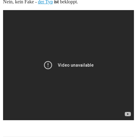
Nein, kein Fake -
der Typ
ist
bekloppt.