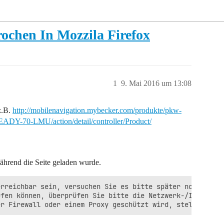
ochen In Mozzila Firefox
1
9. Mai 2016 um 13:08
z.B.
http://mobilenavigation.mybecker.com/produkte/pkw-
ADY-70-LMU/action/detail/controller/Product/
hrend die Seite geladen wurde.
rreichbar sein, versuchen Sie es bitte später nochmals.

fen können, überprüfen Sie bitte die Netzwerk-/Internetv