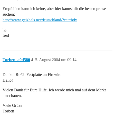
Empfehlen kann ich keine, aber hier kannst dir die besten preise
suchen:
http://www.geizhals.net/deutschland/?cat=hdx
lg,
fred
Torben_a0d580
4
5. August 2004 um 09:14
Danke! Re^2: Festplatte an Firewire
Hallo!
Vielen Dank für Eure Hilfe. Ich werde mich mal auf dem Markt
umschauen.
Viele Grüße
Torben