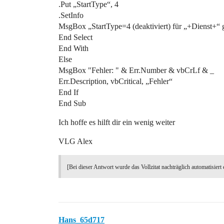
.Put „StartType“, 4
.SetInfo
MsgBox „StartType=4 (deaktiviert) für „+Dienst+“ g
End Select
End With
Else
MsgBox "Fehler: " & Err.Number & vbCrLf & _
Err.Description, vbCritical, „Fehler“
End If
End Sub
Ich hoffe es hilft dir ein wenig weiter
VLG Alex
[Bei dieser Antwort wurde das Vollzitat nachträglich automatisiert 
Hans_65d717