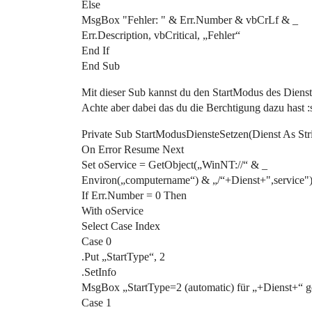
Else
MsgBox "Fehler: " & Err.Number & vbCrLf & _
Err.Description, vbCritical, „Fehler“
End If
End Sub
Mit dieser Sub kannst du den StartModus des Dienste
Achte aber dabei das du die Berchtigung dazu hast :
Private Sub StartModusDiensteSetzen(Dienst As Str
On Error Resume Next
Set oService = GetObject(„WinNT://“ & _
Environ(„computername“) & „/“+Dienst+",service"
If Err.Number = 0 Then
With oService
Select Case Index
Case 0
.Put „StartType“, 2
.SetInfo
MsgBox „StartType=2 (automatic) für „+Dienst+“ g
Case 1