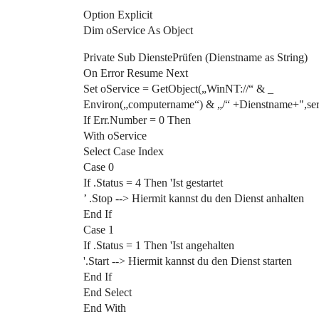
Option Explicit
Dim oService As Object
Private Sub DienstePrüfen (Dienstname as String)
On Error Resume Next
Set oService = GetObject(„WinNT://“ & _
Environ(„computername“) & „/“ +Dienstname+",ser
If Err.Number = 0 Then
With oService
Select Case Index
Case 0
If .Status = 4 Then 'Ist gestartet
’ .Stop --> Hiermit kannst du den Dienst anhalten
End If
Case 1
If .Status = 1 Then 'Ist angehalten
'.Start --> Hiermit kannst du den Dienst starten
End If
End Select
End With