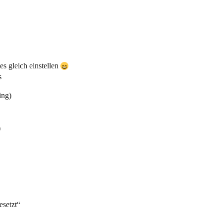
s gleich einstellen
s
ing)
)
esetzt“