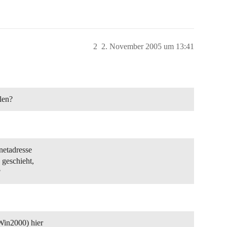
2
2. November 2005 um 13:41
len?
netadresse
 geschieht,
?
Win2000) hier