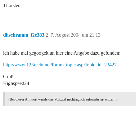
Thorsten
dhschramm_f2e383
2
7. August 2004 um 21:13
ich habe mal gegoogelt un hier eine Angabe dazu gefunden:
http://www.123recht.net/forum_topic.asp?topic_id=23427
Gruß
Highspeed24
[Bei dieser Antwort wurde das Vollzitat nachträglich automatisiert entfernt]