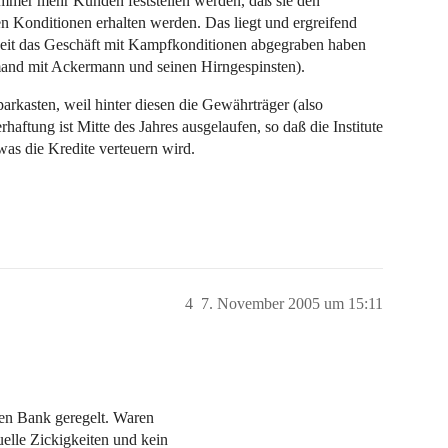
 immer mehr Kunden feststellen werden, daß sie den
n Konditionen erhalten werden. Das liegt und ergreifend
enheit das Geschäft mit Kampfkonditionen abgegraben haben
mand mit Ackermann und seinen Hirngespinsten).
rkasten, weil hinter diesen die Gewährträger (also
ftung ist Mitte des Jahres ausgelaufen, so daß die Institute
was die Kredite verteuern wird.
4
7. November 2005 um 15:11
eren Bank geregelt. Waren
elle Zickigkeiten und kein