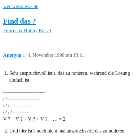
wer-weiss-was.de
Find das ?
Freizeit & Hobby
Rätsel
Anonym
1
4. November 1999 um 13:11
Sehr anspruchsvoll ist’s, das zu notieren, während die Lösung
einfach ist
/--------------------------
/ /---------------------
/ / /----------------
/ / / /-----------
V ? + V ? + V ? + V ? + … = 2
Und hier ist’s noch nicht mal anspruchsvoll das zu notieren