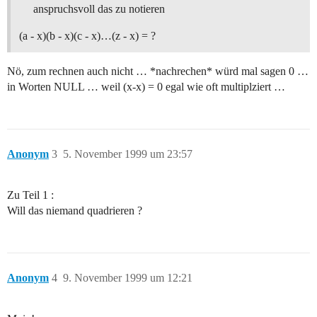
anspruchsvoll das zu notieren
(a - x)(b - x)(c - x)…(z - x) = ?
Nö, zum rechnen auch nicht … *nachrechen* würd mal sagen 0 …
in Worten NULL … weil (x-x) = 0 egal wie oft multiplziert …
Anonym
3
5. November 1999 um 23:57
Zu Teil 1 :
Will das niemand quadrieren ?
Anonym
4
9. November 1999 um 12:21