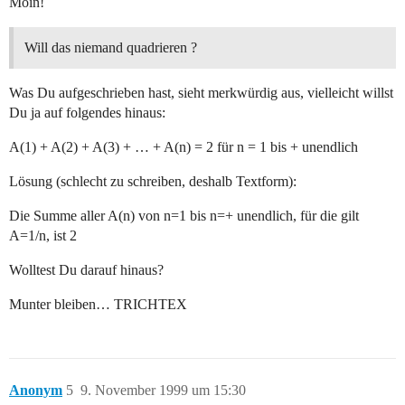
Moin!
Will das niemand quadrieren ?
Was Du aufgeschrieben hast, sieht merkwürdig aus, vielleicht willst
Du ja auf folgendes hinaus:
A(1) + A(2) + A(3) + … + A(n) = 2 für n = 1 bis + unendlich
Lösung (schlecht zu schreiben, deshalb Textform):
Die Summe aller A(n) von n=1 bis n=+ unendlich, für die gilt
A=1/n, ist 2
Wolltest Du darauf hinaus?
Munter bleiben… TRICHTEX
Anonym
5
9. November 1999 um 15:30