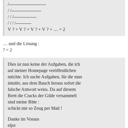
/--------------------------
/ /---------------------
/ / /----------------
/ / / /-----------
V ? + V ? + V ? + V ? + … = 2
… und die Lösung :
? = 2
Dies ist nun keine der Aufgaben, die ich
auf meiner Homepage veröffentlichen
möchte. Ich suche Aufgaben, für die man
intuitiv, aus dem Bauch heraus sofort die
falsche Antwort weiss. Da auf diesem
Brett die Cracks der Gilde versammelt
sind meine Bitte :
schickt mir so Zeug per Mail !
Danke im Voraus
eljot