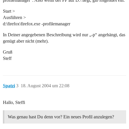
profilemanager“. Also wenn der FF auf D:\ liegt, gib folgendes ein:
Start >
Ausführen >
d:\firefox\firefox.exe -profilemanager
In Deiner angegebenen Beschreibung wird nur „-p“ angehängt, das
genügt aber nicht (mehr).
Gruß
Steff
Spatzi
3
18. August 2004 um 22:08
Hallo, Steffi
Was genau hast Du denn vor? Ein neues Profil anzulegen?