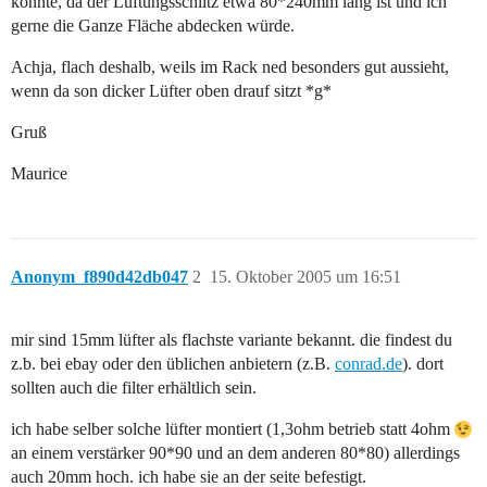
könnte, da der Lüftungsschlitz etwa 80*240mm lang ist und ich
gerne die Ganze Fläche abdecken würde.
Achja, flach deshalb, weils im Rack ned besonders gut aussieht,
wenn da son dicker Lüfter oben drauf sitzt *g*
Gruß
Maurice
Anonym_f890d42db047
2
15. Oktober 2005 um 16:51
mir sind 15mm lüfter als flachste variante bekannt. die findest du
z.b. bei ebay oder den üblichen anbietern (z.B.
conrad.de
). dort
sollten auch die filter erhältlich sein.
ich habe selber solche lüfter montiert (1,3ohm betrieb statt 4ohm
an einem verstärker 90*90 und an dem anderen 80*80) allerdings
auch 20mm hoch. ich habe sie an der seite befestigt.