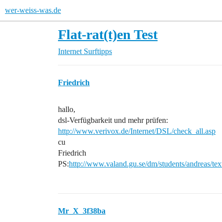
wer-weiss-was.de
Flat-rat(t)en Test
Internet
Surftipps
Friedrich
hallo,
dsl-Verfügbarkeit und mehr prüfen:
http://www.verivox.de/Internet/DSL/check_all.asp
cu
Friedrich
PS:
http://www.valand.gu.se/dm/students/andreas/te
Mr_X_3f38ba