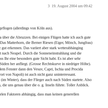
3
19. August 2004 um 09:42
eflogen (allerdings von Köln aus).
 über die Abruzzen. Bei einigen Flügen hatte ich auch gute
n. Das Matterhorn, die Berner Riesen (Eiger, Mönch, Jungfrau)
 gut erkennen. Das variiert aber stark wetterabhänging
eit nach Neapel. Durch die Sonneneinstrahlung und die
s Ihr eine besonders gute Sicht habt. Es ist aber sehr
Süden her anfliegt. (Grosse Rechtskurve in niedriger Höhe).
dem Fenster dann den Vesuv, Capri, Ischia und Procida
rt von Napoli) ist auch nicht ganz uninterressant.
im Winter), dass der Flieger auch nach Süden startete. Also
, die uns genau über die o. g. Inseln führte. Toller Anblick.
vielen Faktoren abhängig, dass man keinen generellen