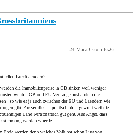
Grossbritanniens
1
23. Mai 2016 um 16:26
tuellen Brexit aendern?
 werden die Immobilienpreise in GB sinken weil weniger
nsten werden GB und EU Vertraege aushandeln die
zen - so wie es ja auch zwischen der EU und Laendern wie
gen gibt. Ausser dies ist politisch nicht gewollt weil die
btruennigen Land wirtschaftlich gut geht. Aus Angst, dass
ttsstimmung werden wuerde.
om Ende werden denn welches Volk hat schon Lust von