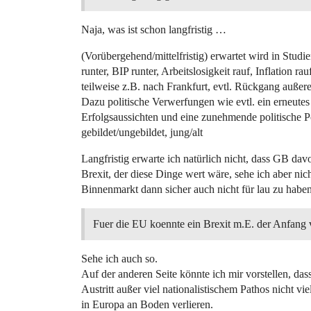
Naja, was ist schon langfristig …
(Vorübergehend/mittelfristig) erwartet wird in Stud
runter, BIP runter, Arbeitslosigkeit rauf, Inflation 
teilweise z.B. nach Frankfurt, evtl. Rückgang außere
Dazu politische Verwerfungen wie evtl. ein erneute
Erfolgsaussichten und eine zunehmende politische Po
gebildet/ungebildet, jung/alt
Langfristig erwarte ich natürlich nicht, dass GB d
Brexit, der diese Dinge wert wäre, sehe ich aber n
Binnenmarkt dann sicher auch nicht für lau zu haben
Fuer die EU koennte ein Brexit m.E. der Anfan
Sehe ich auch so.
Auf der anderen Seite könnte ich mir vorstellen, dass
Austritt außer viel nationalistischem Pathos nicht 
in Europa an Boden verlieren.