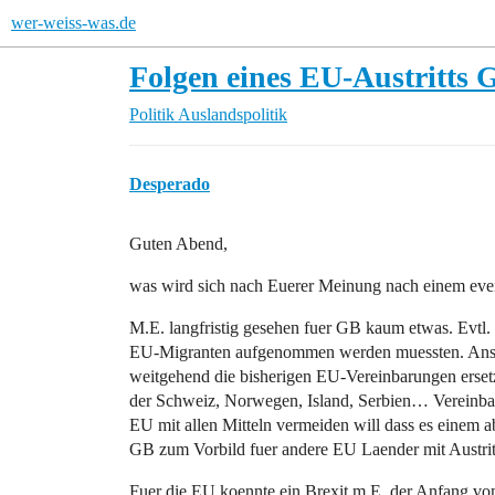
wer-weiss-was.de
Folgen eines EU-Austritts 
Politik
Auslandspolitik
Desperado
Guten Abend,
was wird sich nach Euerer Meinung nach einem even
M.E. langfristig gesehen fuer GB kaum etwas. Evtl.
EU-Migranten aufgenommen werden muessten. Anso
weitgehend die bisherigen EU-Vereinbarungen erset
der Schweiz, Norwegen, Island, Serbien… Vereinbarun
EU mit allen Mitteln vermeiden will dass es einem a
GB zum Vorbild fuer andere EU Laender mit Austri
Fuer die EU koennte ein Brexit m.E. der Anfang v