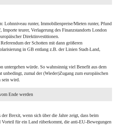
ien: Lohnniveau runter, Immobilienpreise/Mieten runter, Pfund
rauf, Importe teurer, Verlagerung des Finanzstandorts London
uropäischer Direktinvestitionen.
s Referendum der Schotten mit dann größeren
larisierung in GB entlang z.B. der Linien Stadt-Land,
avon untergehen würde. So wahnsinnig viel Benefit aus dem
icht unbedingt, zumal der (Wieder)Zugang zum europäischen
 sein wird.
g vom Ende werden
 der Brexit, wenn sich über die Jahre zeigt, dass beim
viel Vorteil für ein Land rüberkommt, die anti-EU-Bewegungen