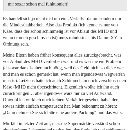
mir sogar schon mal funktioniert!
Es handelt sich ja nicht mal um ein „Verfalls“-datum sondern um
die Mindesthaltbarkeit. Also das Produkt (ich kenne es nur von
Käse, dass der schon schimmelig ist vor Ablauf des MHD und
wenn er noch geschlossen ist) muss mindestens bis Datum XY in
Ordnung sein.
Meine Eltern haben früher konsequent alles zurückgebracht, was
vor Ablauf des MHD verdorben war und es war nie ein Problem
(das war damals aber auch nötig, weil das Geld nicht so dicke war
und man es schon gemerkt hat, wenn man irgendetwas wegwerfen
musste). Letztens hatte ich auch Schimmel am noch verschlossenen
Käse (MHD nicht überschritten). Eigentlich wollte ich ihn auch
zurückbringen… aber irgendwie wars mir zu viel Aufwand.
Obwohl ich wirklich noch keinen Verkäufer gesehen habe, der
sowas nicht einfach umgetauscht hat. Man bekommt zu hören:
„Dann nehmen Sie sich bitte eine andere Packung“ und das wars.
Mir fällt in letzter Zeit auf, dass die Supermärkte verstärkt schon
abgelaufenen Lebensmittel verkaufen, das finde ich viel schlimmer.