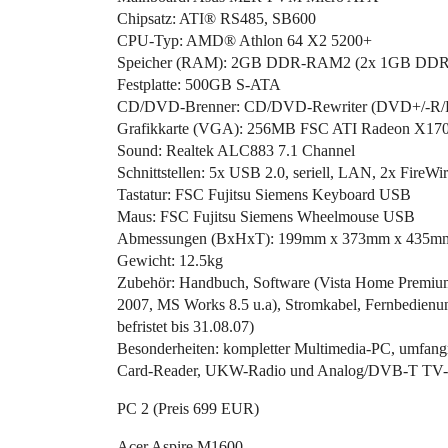
Chipsatz: ATI® RS485, SB600
CPU-Typ: AMD® Athlon 64 X2 5200+
Speicher (RAM): 2GB DDR-RAM2 (2x 1GB DDR2
Festplatte: 500GB S-ATA
CD/DVD-Brenner: CD/DVD-Rewriter (DVD+/-R/R
Grafikkarte (VGA): 256MB FSC ATI Radeon X170
Sound: Realtek ALC883 7.1 Channel
Schnittstellen: 5x USB 2.0, seriell, LAN, 2x FireW
Tastatur: FSC Fujitsu Siemens Keyboard USB
Maus: FSC Fujitsu Siemens Wheelmouse USB
Abmessungen (BxHxT): 199mm x 373mm x 435m
Gewicht: 12.5kg
Zubehör: Handbuch, Software (Vista Home Premium 
2007, MS Works 8.5 u.a), Stromkabel, Fernbedienung
befristet bis 31.08.07)
Besonderheiten: kompletter Multimedia-PC, umfangr
Card-Reader, UKW-Radio und Analog/DVB-T TV-
PC 2 (Preis 699 EUR)
Acer Aspire M1600