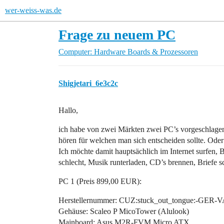
wer-weiss-was.de
Frage zu neuem PC
Computer: Hardware
Boards & Prozessoren
Shigjetari_6e3c2c
Hallo,
ich habe von zwei Märkten zwei PC’s vorgeschlag
hören für welchen man sich entscheiden sollte. Oder 
Ich möchte damit hauptsächlich im Internet surfen, 
schlecht, Musik runterladen, CD’s brennen, Briefe s
PC 1 (Preis 899,00 EUR):
Herstellernummer: CUZ:stuck_out_tongue:-GER-
Gehäuse: Scaleo P MicoTower (Alulook)
Mainboard: Asus M2R-FVM Micro ATX