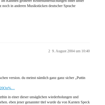
ch. Im Rahmen größerer Reihenuntersuchungen bittet unser
z noch in anderen Musikstücken deutscher Sprache
2
9. August 2004 um 10:40
ischen version. du meinst nämlich ganz ganz sicher „Puttin
ng%20On%…
zthin in einer dieser unsäglichen wiederholungen und
sehen. eben jener genannter titel wurde da von Karsten Speck