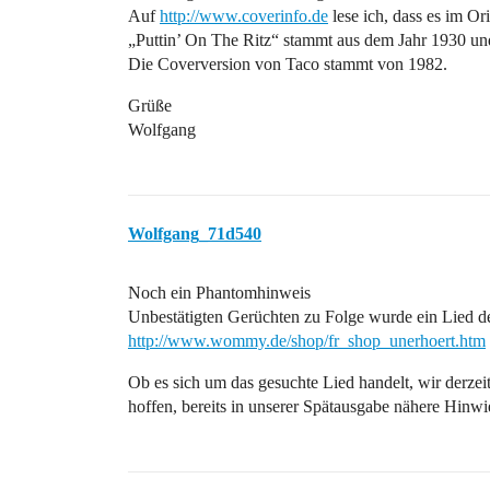
Auf
http://www.coverinfo.de
lese ich, dass es im Or
„Puttin’ On The Ritz“ stammt aus dem Jahr 1930 u
Die Coverversion von Taco stammt von 1982.
Grüße
Wolfgang
Wolfgang_71d540
Noch ein Phantomhinweis
Unbestätigten Gerüchten zu Folge wurde ein Lied d
http://www.wommy.de/shop/fr_shop_unerhoert.htm
Ob es sich um das gesuchte Lied handelt, wir derze
hoffen, bereits in unserer Spätausgabe nähere Hin