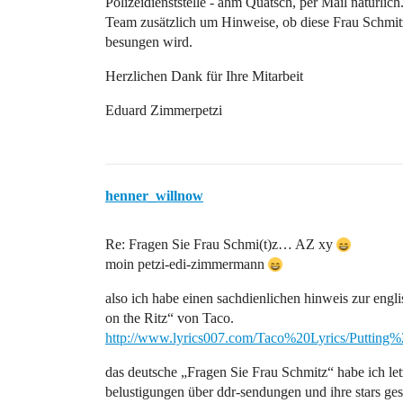
Polizeidienststelle - ähm Quatsch, per Mail natürli
Team zusätzlich um Hinweise, ob diese Frau Schmit
besungen wird.
Herzlichen Dank für Ihre Mitarbeit
Eduard Zimmerpetzi
henner_willnow
Re: Fragen Sie Frau Schmi(t)z… AZ xy
moin petzi-edi-zimmermann
also ich habe einen sachdienlichen hinweis zur engl
on the Ritz“ von Taco.
http://www.lyrics007.com/Taco%20Lyrics/Putti
das deutsche „Fragen Sie Frau Schmitz“ habe ich let
belustigungen über ddr-sendungen und ihre stars ge