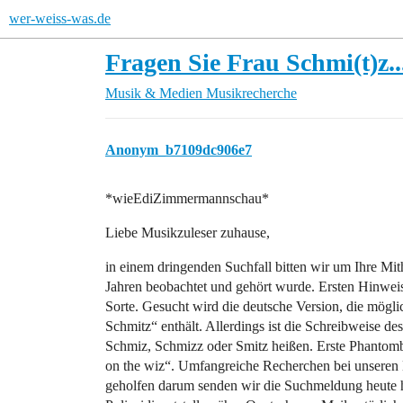
wer-weiss-was.de
Fragen Sie Frau Schmi(t)z...
Musik & Medien
Musikrecherche
Anonym_b7109dc906e7
*wieEdiZimmermannschau*
Liebe Musikzuleser zuhause,
in einem dringenden Suchfall bitten wir um Ihre Mith
Jahren beobachtet und gehört wurde. Ersten Hinwei
Sorte. Gesucht wird die deutsche Version, die mögli
Schmitz“ enthält. Allerdings ist die Schreibweise 
Schmiz, Schmizz oder Smitz heißen. Erste Phantombi
on the wiz“. Umfangreiche Recherchen bei unseren 
geholfen darum senden wir die Suchmeldung heute hie