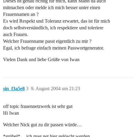
Dieses ist genau richtig für mich, kann Mann da auch
mitmachen oder melde ich mich besser unter einen
Frauennamen an ?
Es wird Respekt und Toleranz erwartet, das ist für mich
doch selbstverständlich, ich respektiere und toleriere
auch Frauen.
Welcher Frauenname passt eigentlich zu mir ?
Egal, ich befrage einfach meinen Passwortgenerator.
Vielen Dank und liebe Grüße von Iwan
sin_f3a5e8
3
9. August 2004 um 21:23
off topic frauennetzwerk ist sehr gut
Hi Iwan
Welcher Nick gut zu dir passen würde…
*grübel* …ich mag net hier gelöscht werden