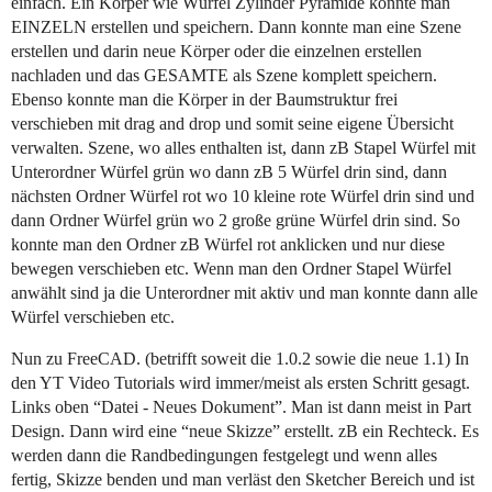
einfach. Ein Körper wie Würfel Zylinder Pyramide konnte man
EINZELN erstellen und speichern. Dann konnte man eine Szene
erstellen und darin neue Körper oder die einzelnen erstellen
nachladen und das GESAMTE als Szene komplett speichern.
Ebenso konnte man die Körper in der Baumstruktur frei
verschieben mit drag and drop und somit seine eigene Übersicht
verwalten. Szene, wo alles enthalten ist, dann zB Stapel Würfel mit
Unterordner Würfel grün wo dann zB 5 Würfel drin sind, dann
nächsten Ordner Würfel rot wo 10 kleine rote Würfel drin sind und
dann Ordner Würfel grün wo 2 große grüne Würfel drin sind. So
konnte man den Ordner zB Würfel rot anklicken und nur diese
bewegen verschieben etc. Wenn man den Ordner Stapel Würfel
anwählt sind ja die Unterordner mit aktiv und man konnte dann alle
Würfel verschieben etc.
Nun zu FreeCAD. (betrifft soweit die 1.0.2 sowie die neue 1.1) In
den YT Video Tutorials wird immer/meist als ersten Schritt gesagt.
Links oben “Datei - Neues Dokument”. Man ist dann meist in Part
Design. Dann wird eine “neue Skizze” erstellt. zB ein Rechteck. Es
werden dann die Randbedingungen festgelegt und wenn alles
fertig, Skizze benden und man verläst den Sketcher Bereich und ist