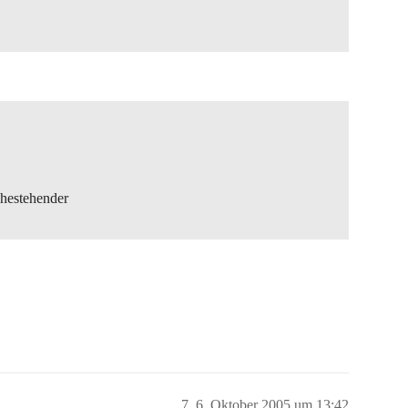
ahestehender
7
6. Oktober 2005 um 13:42