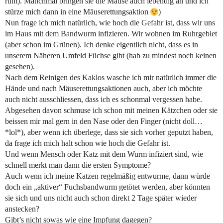
rum). Manchmal bringen sie die Mäuse auch lebendig an und ich
stürze mich dann in eine Mäuserettungsaktion
)
Nun frage ich mich natürlich, wie hoch die Gefahr ist, dass wir uns
im Haus mit dem Bandwurm infizieren. Wir wohnen im Ruhrgebiet
(aber schon im Grünen). Ich denke eigentlich nicht, dass es in
unserem Näheren Umfeld Füchse gibt (hab zu mindest noch keinen
gesehen).
Nach dem Reinigen des Kaklos wasche ich mir natürlich immer die
Hände und nach Mäuserettungsaktionen auch, aber ich möchte
auch nicht ausschliessen, dass ich es schonmal vergessen habe.
Abgesehen davon schmuse ich schon mit meinen Kätzchen oder sie
beissen mir mal gern in den Nase oder den Finger (nicht doll…
*lol*), aber wenn ich überlege, dass sie sich vorher geputzt haben,
da frage ich mich halt schon wie hoch die Gefahr ist.
Und wenn Mensch oder Katz mit dem Wurm infiziert sind, wie
schnell merkt man dann die ersten Symptome?
Auch wenn ich meine Katzen regelmäßig entwurme, dann würde
doch ein „aktiver“ Fuchsbandwurm getötet werden, aber könnten
sie sich und uns nicht auch schon direkt 2 Tage später wieder
anstecken?
Gibt’s nicht sowas wie eine Impfung dagegen?