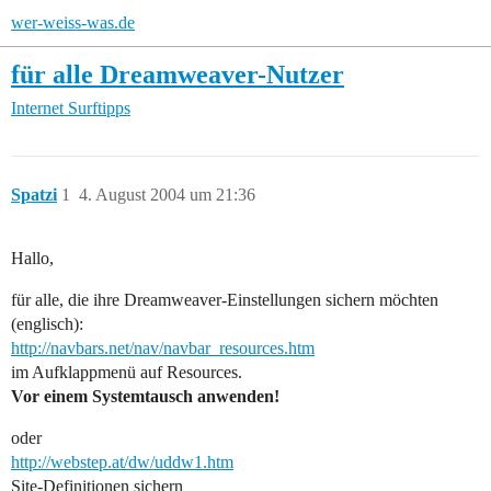
wer-weiss-was.de
für alle Dreamweaver-Nutzer
Internet
Surftipps
Spatzi
1
4. August 2004 um 21:36
Hallo,
für alle, die ihre Dreamweaver-Einstellungen sichern möchten
(englisch):
http://navbars.net/nav/navbar_resources.htm
im Aufklappmenü auf Resources.
Vor einem Systemtausch anwenden!
oder
http://webstep.at/dw/uddw1.htm
Site-Definitionen sichern