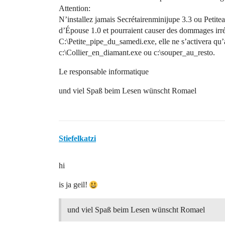
Attention:
N’installez jamais Secrétairenminijupe 3.3 ou Petit
d’Épouse 1.0 et pourraient causer des dommages irrév
C:\Petite_pipe_du_samedi.exe, elle ne s’activera q
c:\Collier_en_diamant.exe ou c:\souper_au_resto.
Le responsable informatique
und viel Spaß beim Lesen wünscht Romael
Stiefelkatzi
hi
is ja geil!
und viel Spaß beim Lesen wünscht Romael