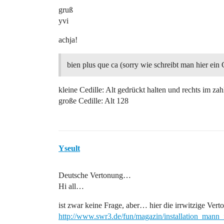
gruß
yvi
achja!
bien plus que ca (sorry wie schreibt man hier ein C
kleine Cedille: Alt gedrückt halten und rechts im z
große Cedille: Alt 128
Yseult
Deutsche Vertonung…
Hi all…
ist zwar keine Frage, aber… hier die irrwitzige V
http://www.swr3.de/fun/magazin/installation_mann