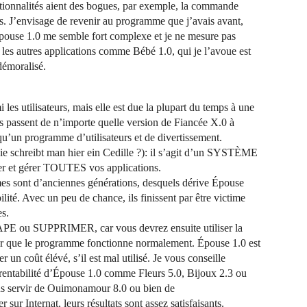
ctionnalités aient des bogues, par exemple, la commande
s. J’envisage de revenir au programme que j’avais avant,
’Épouse 1.0 me semble fort complexe et je ne mesure pas
 les autres applications comme Bébé 1.0, qui je l’avoue est
démoralisé.
i les utilisateurs, mais elle est due la plupart du temps à une
s passent de n’importe quelle version de Fiancée X.0 à
u’un programme d’utilisateurs et de divertissement.
ie schreibt man hier ein Cedille ?): il s’agit d’un SYSTÈME
t gérer TOUTES vos applications.
 sont d’anciennes générations, desquels dérive Épouse
ité. Avec un peu de chance, ils finissent par être victime
es.
SCAPE ou SUPPRIMER, car vous devrez ensuite utiliser la
ur que le programme fonctionne normalement. Épouse 1.0 est
un coût élévé, s’il est mal utilisé. Je vous conseille
a rentabilité d’Épouse 1.0 comme Fleurs 5.0, Bijoux 2.3 ou
s servir de Ouimonamour 8.0 ou bien de
ur Internat, leurs résultats sont assez satisfaisants.