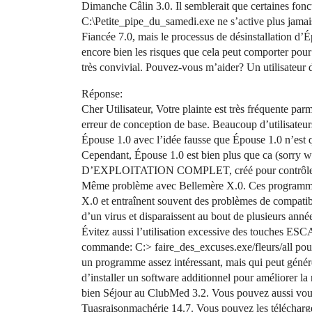
Dimanche Câlin 3.0. Il semblerait que certaines fon
C:\Petite_pipe_du_samedi.exe ne s’active plus jamai
Fiancée 7.0, mais le processus de désinstallation d
encore bien les risques que cela peut comporter pour
très convivial. Pouvez-vous m’aider? Un utilisateur 
Réponse:
Cher Utilisateur, Votre plainte est très fréquente parm
erreur de conception de base. Beaucoup d’utilisateur
Épouse 1.0 avec l’idée fausse que Épouse 1.0 n’est q
Cependant, Épouse 1.0 est bien plus que ca (sorry w
D’EXPLOITATION COMPLET, créé pour contrôler e
Même problème avec Bellemère X.0. Ces programmes
X.0 et entraînent souvent des problèmes de compatibil
d’un virus et disparaissent au bout de plusieurs anné
Évitez aussi l’utilisation excessive des touches E
commande: C:> faire_des_excuses.exe/fleurs/all po
un programme assez intéressant, mais qui peut générer 
d’installer un software additionnel pour améliorer l
bien Séjour au ClubMed 3.2. Vous pouvez aussi vou
Tuasraisonmachérie 14.7. Vous pouvez les télécharger s