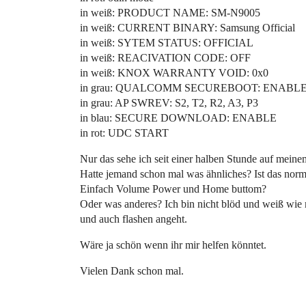
in weiß: PRODUCT NAME: SM-N9005
in weiß: CURRENT BINARY: Samsung Official
in weiß: SYTEM STATUS: OFFICIAL
in weiß: REACIVATION CODE: OFF
in weiß: KNOX WARRANTY VOID: 0x0
in grau: QUALCOMM SECUREBOOT: ENABLE
in grau: AP SWREV: S2, T2, R2, A3, P3
in blau: SECURE DOWNLOAD: ENABLE
in rot: UDC START
Nur das sehe ich seit einer halben Stunde auf mein
Hatte jemand schon mal was ähnliches? Ist das nor
Einfach Volume Power und Home buttom?
Oder was anderes? Ich bin nicht blöd und weiß wie 
und auch flashen angeht.
Wäre ja schön wenn ihr mir helfen könntet.
Vielen Dank schon mal.