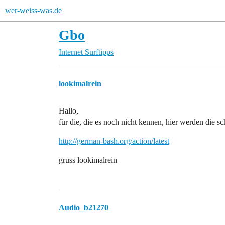
wer-weiss-was.de
Gbo
Internet
Surftipps
lookimalrein
Hallo,
für die, die es noch nicht kennen, hier werden die s
http://german-bash.org/action/latest
gruss lookimalrein
Audio_b21270