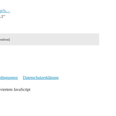
php?s…
0.1“
entfernt]
edingungen
Datenschutzerklärung
iviertem JavaScript