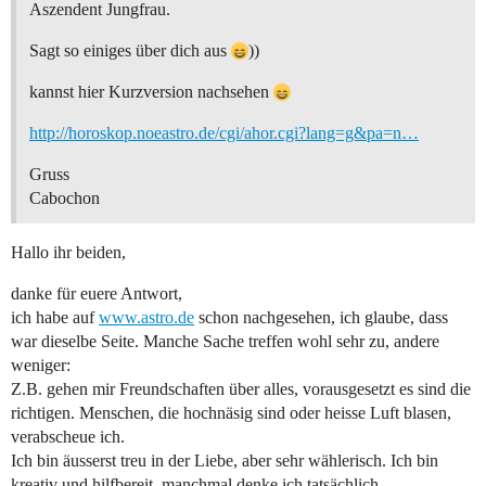
Aszendent Jungfrau.
Sagt so einiges über dich aus
))
kannst hier Kurzversion nachsehen
http://horoskop.noeastro.de/cgi/ahor.cgi?lang=g&pa=n…
Gruss
Cabochon
Hallo ihr beiden,
danke für euere Antwort,
ich habe auf
www.astro.de
schon nachgesehen, ich glaube, dass
war dieselbe Seite. Manche Sache treffen wohl sehr zu, andere
weniger:
Z.B. gehen mir Freundschaften über alles, vorausgesetzt es sind die
richtigen. Menschen, die hochnäsig sind oder heisse Luft blasen,
verabscheue ich.
Ich bin äusserst treu in der Liebe, aber sehr wählerisch. Ich bin
kreativ und hilfbereit, manchmal denke ich tatsächlich