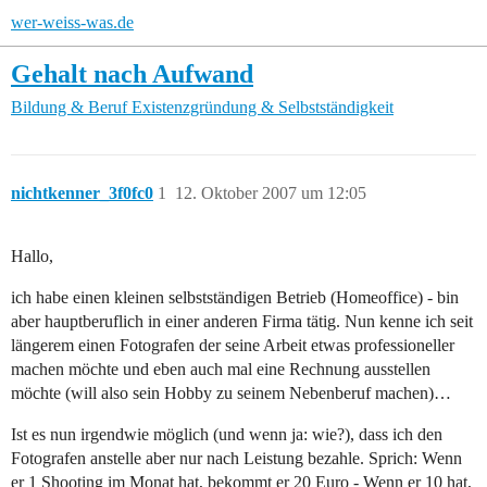
wer-weiss-was.de
Gehalt nach Aufwand
Bildung & Beruf
Existenzgründung & Selbstständigkeit
nichtkenner_3f0fc0
1
12. Oktober 2007 um 12:05
Hallo,
ich habe einen kleinen selbstständigen Betrieb (Homeoffice) - bin
aber hauptberuflich in einer anderen Firma tätig. Nun kenne ich seit
längerem einen Fotografen der seine Arbeit etwas professioneller
machen möchte und eben auch mal eine Rechnung ausstellen
möchte (will also sein Hobby zu seinem Nebenberuf machen)…
Ist es nun irgendwie möglich (und wenn ja: wie?), dass ich den
Fotografen anstelle aber nur nach Leistung bezahle. Sprich: Wenn
er 1 Shooting im Monat hat, bekommt er 20 Euro - Wenn er 10 hat,