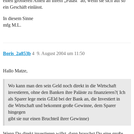
einen grösseren Anteil an Ihrem „Palast“ ab, wenn sie sich auf so
ein Geschäft einlässt.
In diesem Sinne
mfg M.L.
Boris_2a853b
4
9. August 2004 um 11:50
Hallo Matze,
Wo kann man den sein Geld noch direkt in die Wirtschaft
investieren, ohne den Banken ihre Paläste zu finanzieren?( Ich
als Sparer lege mein GEld bei der Bank an, die Investiert in
die Wirtschaft und bekommt große Gewinne, dem Sparer
hingegen
gibt sie nur einen Bruchteil ihrer Gewinne)
Wenn Du direkt investieren willst, dann brauchst Du eine große