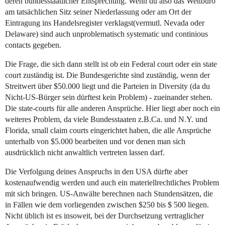
deren bundesstaatlicher Entsprechung. Wenn du also das Wettbüro
am tatsächlichen Sitz seiner Niederlassung oder am Ort der
Eintragung ins Handelsregister verklagst(vermutl. Nevada oder
Delaware) sind auch unproblematisch systematic und continious
contacts gegeben.
Die Frage, die sich dann stellt ist ob ein Federal court oder ein state
court zuständig ist. Die Bundesgerichte sind zuständig, wenn der
Streitwert über $50.000 liegt und die Parteien in Diversity (da du
Nicht-US-Bürger sein dürftest kein Problem) - zueinander stehen.
Die state-courts für alle anderen Ansprüche. Hier liegt aber noch ein
weiteres Problem, da viele Bundesstaaten z.B.Ca. und N.Y. und
Florida, small claim courts eingerichtet haben, die alle Ansprüche
unterhalb von $5.000 bearbeiten und vor denen man sich
ausdrücklich nicht anwaltlich vertreten lassen darf.
Die Verfolgung deines Anspruchs in den USA dürfte aber
kostenaufwendig werden und auch ein materiellrechtliches Problem
mit sich bringen. US-Anwälte berechnen nach Stundensätzen, die
in Fällen wie dem vorliegenden zwischen $250 bis $ 500 liegen.
Nicht üblich ist es insoweit, bei der Durchsetzung vertraglicher