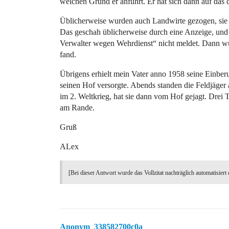
welchen Grund er anführt. Er hat sich dann auf das d
Üblicherweise wurden auch Landwirte gezogen, sie 
Das geschah üblicherweise durch eine Anzeige, und 
Verwalter wegen Wehrdienst“ nicht meldet. Dann wur
fand.
Übrigens erhielt mein Vater anno 1958 seine Einberu
seinen Hof versorgte. Abends standen die Feldjäge
im 2. Weltkrieg, hat sie dann vom Hof gejagt. Drei 
am Rande.
Gruß
ALex
[Bei dieser Antwort wurde das Vollzitat nachträglich automatisiert 
Anonym_338582700c0a