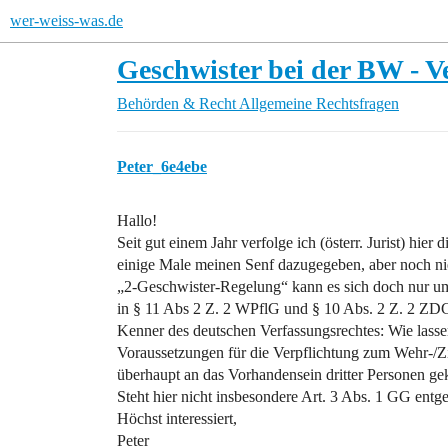
wer-weiss-was.de
Geschwister bei der BW - V
Behörden & Recht
Allgemeine Rechtsfragen
Peter_6e4ebe
Hallo!
Seit gut einem Jahr verfolge ich (österr. Jurist) hi
einige Male meinen Senf dazugegeben, aber noch nie 
„2-Geschwister-Regelung“ kann es sich doch nur um 
in § 11 Abs 2 Z. 2 WPflG und § 10 Abs. 2 Z. 2 ZDG
Kenner des deutschen Verfassungsrechtes: Wie lass
Voraussetzungen für die Verpflichtung zum Wehr-/Zi
überhaupt an das Vorhandensein dritter Personen ge
Steht hier nicht insbesondere Art. 3 Abs. 1 GG ent
Höchst interessiert,
Peter