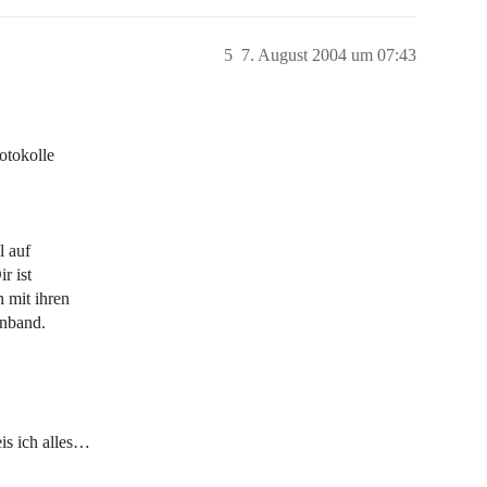
5
7. August 2004 um 07:43
otokolle
l auf
r ist
 mit ihren
onband.
is ich alles…