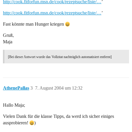
http://cook.fitforfun.msn.de/cook/rezeptsuche/liste/…
’
http://cook.fitforfun.msn.de/cook/rezeptsuche/liste/…
’
Fast könnte man Hunger kriegen
Gruß,
Maja
[Bei dieser Antwort wurde das Vollzitat nachträglich automatisiert entfernt]
AthenePallas
3
7. August 2004 um 12:32
Hallo Maja;
Vielen Dank für die klasse Tipps, da werd ich sicher einiges
ausprobieren!
)