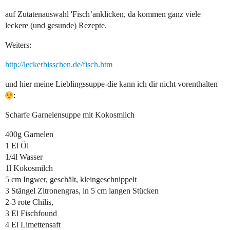
auf Zutatenauswahl 'Fisch’anklicken, da kommen ganz viele
leckere (und gesunde) Rezepte.
Weiters:
http://leckerbisschen.de/fisch.htm
und hier meine Lieblingssuppe-die kann ich dir nicht vorenthalten
:
Scharfe Garnelensuppe mit Kokosmilch
400g Garnelen
1 El Öl
1/4l Wasser
1l Kokosmilch
5 cm Ingwer, geschält, kleingeschnippelt
3 Stängel Zitronengras, in 5 cm langen Stücken
2-3 rote Chilis,
3 El Fischfound
4 El Limettensaft