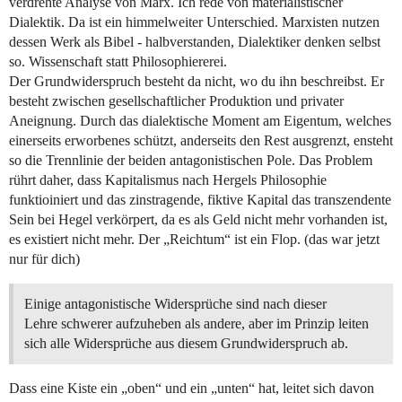
verdrehte Analyse von Marx. Ich rede von materialistischer
Dialektik. Da ist ein himmelweiter Unterschied. Marxisten nutzen
dessen Werk als Bibel - halbverstanden, Dialektiker denken selbst
so. Wissenschaft statt Philosophiererei.
Der Grundwiderspruch besteht da nicht, wo du ihn beschreibst. Er
besteht zwischen gesellschaftlicher Produktion und privater
Aneignung. Durch das dialektische Moment am Eigentum, welches
einerseits erworbenes schützt, anderseits den Rest ausgrenzt, ensteht
so die Trennlinie der beiden antagonistischen Pole. Das Problem
rührt daher, dass Kapitalismus nach Hergels Philosophie
funktioiniert und das zinstragende, fiktive Kapital das transzendente
Sein bei Hegel verkörpert, da es als Geld nicht mehr vorhanden ist,
es existiert nicht mehr. Der „Reichtum“ ist ein Flop. (das war jetzt
nur für dich)
Einige antagonistische Widersprüche sind nach dieser
Lehre schwerer aufzuheben als andere, aber im Prinzip leiten
sich alle Widersprüche aus diesem Grundwiderspruch ab.
Dass eine Kiste ein „oben“ und ein „unten“ hat, leitet sich davon