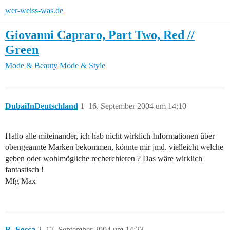
wer-weiss-was.de
Giovanni Capraro, Part Two, Red //
Green
Mode & Beauty
Mode & Style
DubaiInDeutschland
1
16. September 2004 um 14:10
Hallo alle miteinander, ich hab nicht wirklich Informationen über
obengeannte Marken bekommen, könnte mir jmd. vielleicht welche
geben oder wohlmögliche recherchieren ? Das wäre wirklich
fantastisch !
Mfg Max
R_Fosca
2
17. September 2004 um 14:23