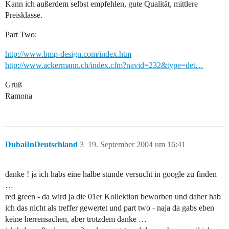
Kann ich außerdem selbst empfehlen, gute Qualität, mittlere
Preisklasse.
Part Two:
http://www.bmp-design.com/index.htm
http://www.ackermann.ch/index.cfm?navid=232&type=det…
Gruß
Ramona
DubaiInDeutschland
3
19. September 2004 um 16:41
danke ! ja ich habs eine halbe stunde versucht in google zu finden
…
red green - da wird ja die 01er Kollektion beworben und daher hab
ich das nicht als treffer gewertet und part two - naja da gabs eben
keine herrensachen, aber trotzdem danke …