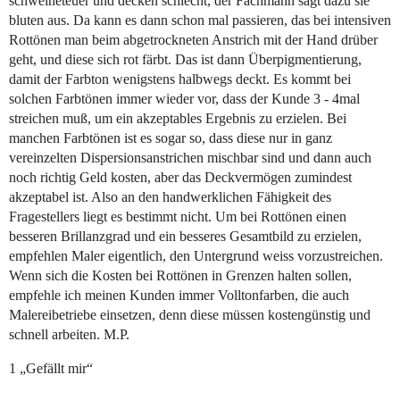
schweineteuer und decken schlecht, der Fachmann sagt dazu sie
bluten aus. Da kann es dann schon mal passieren, das bei intensiven
Rottönen man beim abgetrockneten Anstrich mit der Hand drüber
geht, und diese sich rot färbt. Das ist dann Überpigmentierung,
damit der Farbton wenigstens halbwegs deckt. Es kommt bei
solchen Farbtönen immer wieder vor, dass der Kunde 3 - 4mal
streichen muß, um ein akzeptables Ergebnis zu erzielen. Bei
manchen Farbtönen ist es sogar so, dass diese nur in ganz
vereinzelten Dispersionsanstrichen mischbar sind und dann auch
noch richtig Geld kosten, aber das Deckvermögen zumindest
akzeptabel ist. Also an den handwerklichen Fähigkeit des
Fragestellers liegt es bestimmt nicht. Um bei Rottönen einen
besseren Brillanzgrad und ein besseres Gesamtbild zu erzielen,
empfehlen Maler eigentlich, den Untergrund weiss vorzustreichen.
Wenn sich die Kosten bei Rottönen in Grenzen halten sollen,
empfehle ich meinen Kunden immer Volltonfarben, die auch
Malereibetriebe einsetzen, denn diese müssen kostengünstig und
schnell arbeiten. M.P.
1 „Gefällt mir“