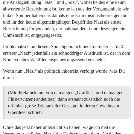
die Analogiebildung „Nazi“ und „Sozi“, wobei beides eine kaum
abwertende Bezeichnung ist, kenne ich aus der Vergangenheit; wir
linken Spinner haben das damals eine Extremismustheorie genannt
und ihr den heute allgemeingültigen Begriff des Nazi als ernste
Bezeichnung für jemanden, der national denkt und deswegen ein
Unmensch ist, entgegengesetzt.
Problematisch an diesem Sprachgebrauch bei Goerdeler ist, daß
ersterer „Nazi“ jedenfalls ein schnoddriger Ausdruck ist, der in dem
Kontext eines Weltfriedensplanes unpassend erscheint.
Wenn nun „Nazi“ als politisch inkorrekt verfolgt wurde (was Du
durch
(Mir direkt bekannt von damaligen „Graffitis“ und damaligen
Flüsterwitzen) andeutest), dann erstaunt zusätzlich noch die
offenbar große Toleranz der Gestapo, in deren Gewahrsam
Goerdeler schrieb.
Ohne das jetzt näher untersucht zu haben, wage ich mal die
Vermutung, daß der „Nazi“ der Exilpresse mit dem „Nazi“ der