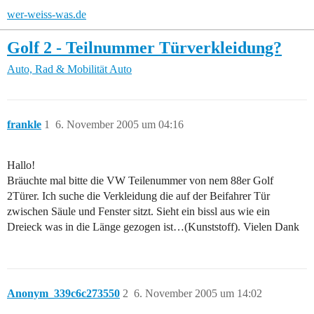
wer-weiss-was.de
Golf 2 - Teilnummer Türverkleidung?
Auto, Rad & Mobilität
Auto
frankle
1
6. November 2005 um 04:16
Hallo!
Bräuchte mal bitte die VW Teilenummer von nem 88er Golf
2Türer. Ich suche die Verkleidung die auf der Beifahrer Tür
zwischen Säule und Fenster sitzt. Sieht ein bissl aus wie ein
Dreieck was in die Länge gezogen ist…(Kunststoff). Vielen Dank
Anonym_339c6c273550
2
6. November 2005 um 14:02