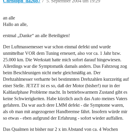
Christoph_da26b7
7
5. September 2004 um 19:29
an alle
Hallo an alle,
erstmal „Danke“ an alle Beteiligten!
Der Luftmassemesser war schon einmal defekt und wurde
unmittelbar VOR dem Tuning erneuert, also vor ca. 1 Jahr bzw.
25.000 km. Die Werkstatt hatte mich sofort darauf hingewiesen.
Allerdings war die Symptomatik damals anders. Das Fahrzeug zog
beim Beschleunigen nicht mehr gleichmäßig an. Der
Drehzahlmesser verharrte bei bestimmten Drehzahlen kurzzeitig auf
einer Stelle. JETZT ist es so, daß der Motor (bisher!) nur in der
Kaltlaufphase Probleme macht. In betriebswarmem Zustand gibt es
keine Schwierigkeiten. Habe kürzlich auch das Auto meines Vaters
gefahren. Da war auch dere LMM defekt - die Symptome waren,
als ob man mit angezogener Handbremse fährt. Insofern würde mir
so etwas - eben aufgrund der Erfahrung - sofort wieder auffallen.
Das Qualmen ist bisher nur 2 x im Abstand von ca. 4 Wochen