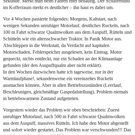
Sekunde. Merkt man beim Fahren eher beiläufig. Der Schäferhund
im Kofferraum merkt es deutlicher – ihn haut es dabei um.
Vor 4 Wochen passierte folgendes: Morgens, Kaltstart, nach
wenigen Sekunden unruhiger Motorlauf, deutliches Ruckeln, nach
100 m Fahrt schwarze Qualmwolken aus dem Auspuff, Rütteln und
Schütteln wie ein altersschwacher Traktor. In Panik Motor aus.
Abschleppen in die Werkstatt, da Verdacht auf kapitalen
Motorschaden. Fehlerspeicher ausgelesen, kein Eintrag. Motor
gequeckt, nichts entdeckt, nur ein Schaden an der Klimaanlage
gefunden (der den Auspuffqualm aber nicht erklärt).
In den Wochen dazwischen hatte ich tageweise, nur in der
Warmlaufphase!, sekundenweise ein vereinzeltes Ruckeln
ausmachen können. Aber in allen Betriebszuständen (Leerlauf,
Beschleunigen, gleichmäßige Gaspedalstellung). Problem niemals
in betriebswarmem Zustand aufgetreten.
Vorgestern wieder das Problem wie oben beschrieben: Zuerst
unruhiger Motorlauf, nach 500 m Fahrt schwarze Qualmwolken
aus dem Auspuff, massives Rütteln. Ich habe den Motor abgestellt
und sofort wieder gestartet. Das Problem war verschwunden!!! Das