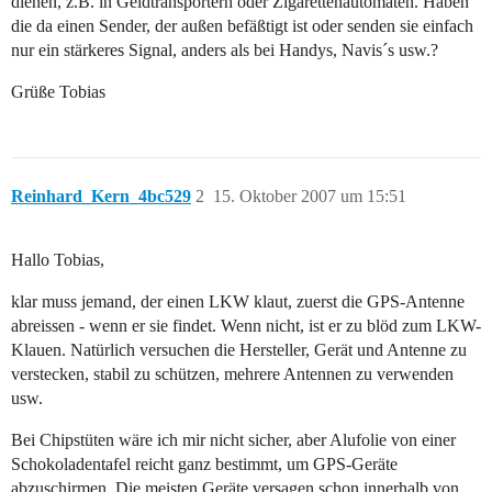
dienen, z.B. in Geldtransportern oder Zigarettenautomaten. Haben
die da einen Sender, der außen befäßtigt ist oder senden sie einfach
nur ein stärkeres Signal, anders als bei Handys, Navis´s usw.?
Grüße Tobias
Reinhard_Kern_4bc529
2
15. Oktober 2007 um 15:51
Hallo Tobias,
klar muss jemand, der einen LKW klaut, zuerst die GPS-Antenne
abreissen - wenn er sie findet. Wenn nicht, ist er zu blöd zum LKW-
Klauen. Natürlich versuchen die Hersteller, Gerät und Antenne zu
verstecken, stabil zu schützen, mehrere Antennen zu verwenden
usw.
Bei Chipstüten wäre ich mir nicht sicher, aber Alufolie von einer
Schokoladentafel reicht ganz bestimmt, um GPS-Geräte
abzuschirmen. Die meisten Geräte versagen schon innerhalb von