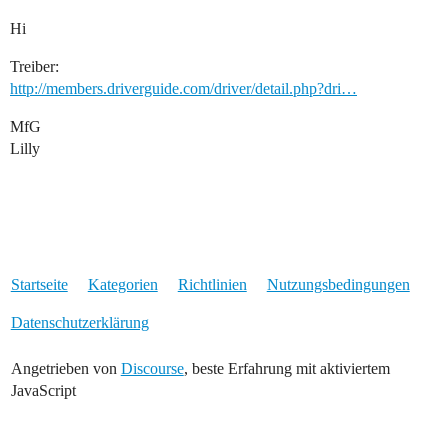
Hi
Treiber:
http://members.driverguide.com/driver/detail.php?dri…
MfG
Lilly
Startseite
Kategorien
Richtlinien
Nutzungsbedingungen
Datenschutzerklärung
Angetrieben von
Discourse
, beste Erfahrung mit aktiviertem
JavaScript