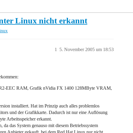
nter Linux nicht erkannt
inux
1
5. November 2005 um 18:53
 bekommen:
R2-EEC RAM, Grafik nVidia FX 1400 128MByte VRAM,
ion installiert. Hat im Prinzip auch alles problemlos
ors und der Grafikkarte. Dadurch ist nur eine Auflösung
e Arbeitsspeicher erkannt.
n, da das System genauso mit diesem Betriebssystem
ren Anbieter gekauft, bei dem Red Hat Linux nur nicht