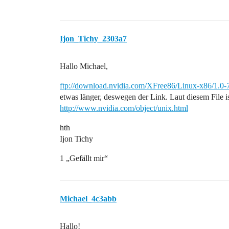
Ijon_Tichy_2303a7
Hallo Michael,
ftp://download.nvidia.com/XFree86/Linux-x86/1.
etwas länger, deswegen der Link. Laut diesem File is
http://www.nvidia.com/object/unix.html
hth
Ijon Tichy
1 „Gefällt mir“
Michael_4c3abb
Hallo!