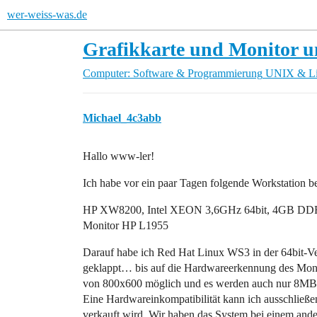
wer-weiss-was.de
Grafikkarte und Monitor u
Computer: Software & Programmierung
UNIX & L
Michael_4c3abb
Hallo www-ler!
Ich habe vor ein paar Tagen folgende Workstation
HP XW8200, Intel XEON 3,6GHz 64bit, 4GB DD
Monitor HP L1955
Darauf habe ich Red Hat Linux WS3 in der 64bit-Vers
geklappt… bis auf die Hardwareerkennung des Monit
von 800x600 möglich und es werden auch nur 8MByt
Eine Hardwareinkompatibilität kann ich ausschließe
verkauft wird. Wir haben das System bei einem ande