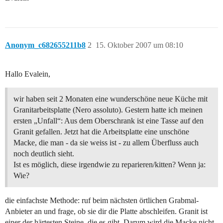
Anonym_c682655211b8
2
15. Oktober 2007 um 08:10
Hallo Evalein,
wir haben seit 2 Monaten eine wunderschöne neue Küche mit
Granitarbeitsplatte (Nero assoluto). Gestern hatte ich meinen
ersten „Unfall“: Aus dem Oberschrank ist eine Tasse auf den
Granit gefallen. Jetzt hat die Arbeitsplatte eine unschöne
Macke, die man - da sie weiss ist - zu allem Überfluss auch
noch deutlich sieht.
Ist es möglich, diese irgendwie zu reparieren/kitten? Wenn ja:
Wie?
die einfachste Methode: ruf beim nächsten örtlichen Grabmal-
Anbieter an und frage, ob sie dir die Platte abschleifen. Granit ist
einer der härtesten Steine, die es gibt. Darum wird die Macke nicht