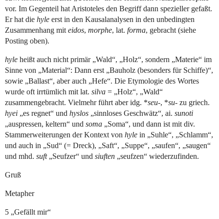
vor. Im Gegenteil hat Aristoteles den Begriff dann spezieller gefaßt.
Er hat die
hyle
erst in den Kausalanalysen in den unbedingten
Zusammenhang mit
eidos
,
morphe
, lat.
forma
, gebracht (siehe
Posting oben).
hyle
heißt auch nicht primär „Wald“, „Holz“, sondern „Materie“ im
Sinne von „Material“: Dann erst „Bauholz (besonders für Schiffe)“,
sowie „Ballast“, aber auch „Hefe“. Die Etymologie des Wortes
wurde oft irrtümlich mit lat.
silva
= „Holz“, „Wald“
zusammengebracht. Vielmehr führt aber idg. *
seu-
, *
su-
zu griech.
hyei
„es regnet“ und
hyslos
„sinnloses Geschwätz“, ai.
sunoti
„auspressen, keltern“ und
soma
„Soma“, und dann ist mit div.
Stammerweiterungen der Kontext von
hyle
in „Suhle“, „Schlamm“,
und auch in „Sud“ (= Dreck), „Saft“, „Suppe“, „saufen“, „saugen“
und mhd.
suft
„Seufzer“ und
siuften
„seufzen“ wiederzufinden.
Gruß
Metapher
5 „Gefällt mir“