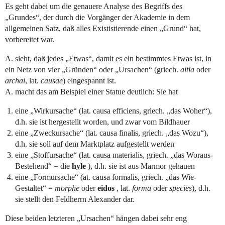
Es geht dabei um die genauere Analyse des Begriffs des
„Grundes“, der durch die Vorgänger der Akademie in dem
allgemeinen Satz, daß alles Exististierende einen „Grund“ hat,
vorbereitet war.
A. sieht, daß jedes „Etwas“, damit es ein bestimmtes Etwas ist, in
ein Netz von vier „Gründen“ oder „Ursachen“ (griech.
aitia
oder
archai
, lat.
causae
) eingespannt ist.
A. macht das am Beispiel einer Statue deutlich: Sie hat
eine „Wirkursache“ (lat. causa efficiens, griech. „das Woher“),
d.h. sie ist hergestellt worden, und zwar vom Bildhauer
eine „Zweckursache“ (lat. causa finalis, griech. „das Wozu“),
d.h. sie soll auf dem Marktplatz aufgestellt werden
eine „Stoffursache“ (lat. causa materialis, griech. „das Woraus-
Bestehend“ = die
hyle
), d.h. sie ist aus Marmor gehauen
eine „Formursache“ (at. causa formalis, griech. „das Wie-
Gestaltet“ =
morphe
oder
eidos
, lat.
forma
oder
species
), d.h.
sie stellt den Feldherrn Alexander dar.
Diese beiden letzteren „Ursachen“ hängen dabei sehr eng