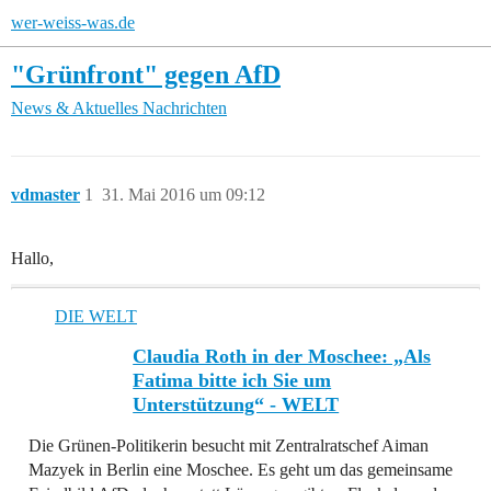
wer-weiss-was.de
"Grünfront" gegen AfD
News & Aktuelles
Nachrichten
vdmaster
1
31. Mai 2016 um 09:12
Hallo,
DIE WELT
Claudia Roth in der Moschee: „Als
Fatima bitte ich Sie um
Unterstützung“ - WELT
Die Grünen-Politikerin besucht mit Zentralratschef Aiman
Mazyek in Berlin eine Moschee. Es geht um das gemeinsame