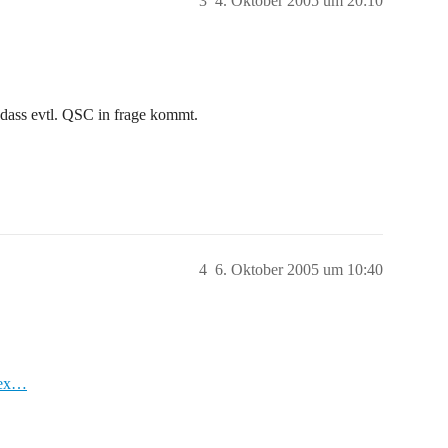
3
4. Oktober 2005 um 20:10
ass evtl. QSC in frage kommt.
4
6. Oktober 2005 um 10:40
dex…