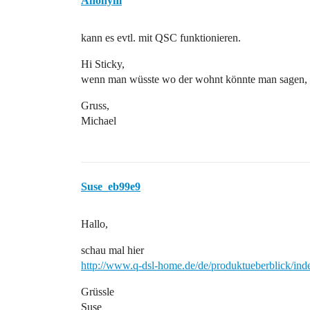
Anonym
kann es evtl. mit QSC funktionieren.
Hi Sticky,
wenn man wüsste wo der wohnt könnte man sagen, d
Gruss,
Michael
Suse_eb99e9
Hallo,
schau mal hier
http://www.q-dsl-home.de/de/produktueberblick/in
Grüssle
Suse