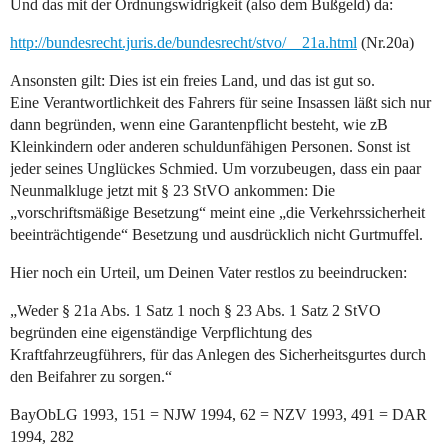
Und das mit der Ordnungswidrigkeit (also dem Bußgeld) da:
http://bundesrecht.juris.de/bundesrecht/stvo/__21a.html
(Nr.20a)
Ansonsten gilt: Dies ist ein freies Land, und das ist gut so.
Eine Verantwortlichkeit des Fahrers für seine Insassen läßt sich nur
dann begründen, wenn eine Garantenpflicht besteht, wie zB
Kleinkindern oder anderen schuldunfähigen Personen. Sonst ist
jeder seines Unglückes Schmied. Um vorzubeugen, dass ein paar
Neunmalkluge jetzt mit § 23 StVO ankommen: Die
„vorschriftsmäßige Besetzung“ meint eine „die Verkehrssicherheit
beeinträchtigende“ Besetzung und ausdrücklich nicht Gurtmuffel.
Hier noch ein Urteil, um Deinen Vater restlos zu beeindrucken:
„Weder § 21a Abs. 1 Satz 1 noch § 23 Abs. 1 Satz 2 StVO
begründen eine eigenständige Verpflichtung des
Kraftfahrzeugführers, für das Anlegen des Sicherheitsgurtes durch
den Beifahrer zu sorgen.“
BayObLG 1993, 151 = NJW 1994, 62 = NZV 1993, 491 = DAR
1994, 282