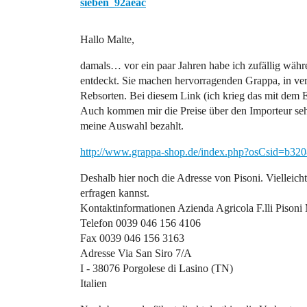
sieben_92aeac
Hallo Malte,
damals… vor ein paar Jahren habe ich zufällig währe
entdeckt. Sie machen hervorragenden Grappa, in ver
Rebsorten. Bei diesem Link (ich krieg das mit dem E
Auch kommen mir die Preise über den Importeur sehr 
meine Auswahl bezahlt.
http://www.grappa-shop.de/index.php?osCsid=b3
Deshalb hier noch die Adresse von Pisoni. Vielleicht 
erfragen kannst.
Kontaktinformationen Azienda Agricola F.lli Pisoni
Telefon 0039 046 156 4106
Fax 0039 046 156 3163
Adresse Via San Siro 7/A
I - 38076 Porgolese di Lasino (TN)
Italien