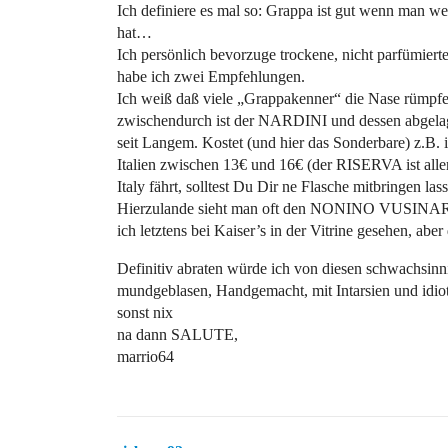
Ich definiere es mal so: Grappa ist gut wenn man 
hat…
Ich persönlich bevorzuge trockene, nicht parfümie
habe ich zwei Empfehlungen.
Ich weiß daß viele „Grappakenner“ die Nase rümpfen
zwischendurch ist der NARDINI und dessen abgel
seit Langem. Kostet (und hier das Sonderbare) z.B
Italien zwischen 13€ und 16€ (der RISERVA ist alle
Italy fährt, solltest Du Dir ne Flasche mitbringen las
Hierzulande sieht man oft den NONINO VUSINAR und 
ich letztens bei Kaiser’s in der Vitrine gesehen, aber
Definitiv abraten würde ich von diesen schwachsinn
mundgeblasen, Handgemacht, mit Intarsien und idiot
sonst nix
na dann SALUTE,
marrio64