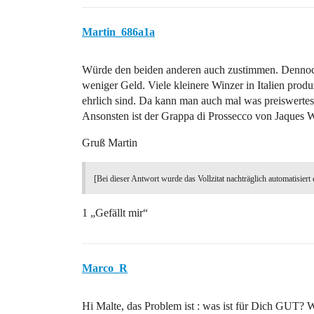
Martin_686a1a
Würde den beiden anderen auch zustimmen. Dennoch g
weniger Geld. Viele kleinere Winzer in Italien prod
ehrlich sind. Da kann man auch mal was preiswerte
Ansonsten ist der Grappa di Prossecco von Jaques W
Gruß Martin
[Bei dieser Antwort wurde das Vollzitat nachträglich automatisiert 
1 „Gefällt mir“
Marco_R
Hi Malte, das Problem ist : was ist für Dich GUT? W