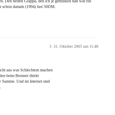
en. Den besten Grappa, den ich je getrunken hab war ein
r schon damals (1994) fast 50DM.
3
31. Oktober 2005 um 11:48
nicht aus was Schlechtem machen
lien beim Brenner direkt
e Summe. Und im Internet sind
.