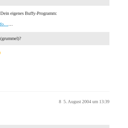
h Dein eigenes Buffy-Programm:
info…
…
 (grummel)?
8
5. August 2004 um 13:39