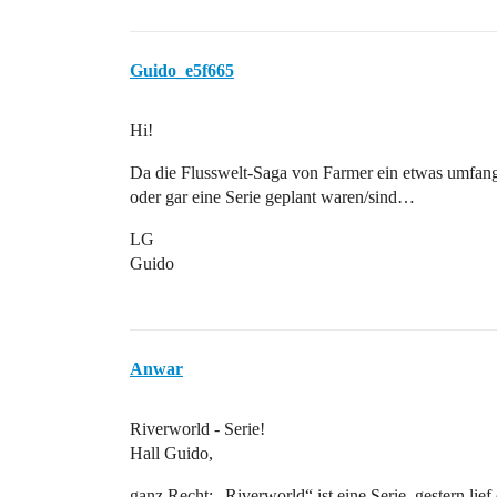
Guido_e5f665
Hi!
Da die Flusswelt-Saga von Farmer ein etwas umfangr
oder gar eine Serie geplant waren/sind…
LG
Guido
Anwar
Riverworld - Serie!
Hall Guido,
ganz Recht: „Riverworld“ ist eine Serie, gestern lief 