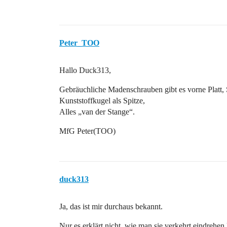
Peter_TOO
Hallo Duck313,
Gebräuchliche Madenschrauben gibt es vorne Platt, S
Kunststoffkugel als Spitze,
Alles „van der Stange“.
MfG Peter(TOO)
duck313
Ja, das ist mir durchaus bekannt.
Nur es erklärt nicht, wie man sie verkehrt eindrehen