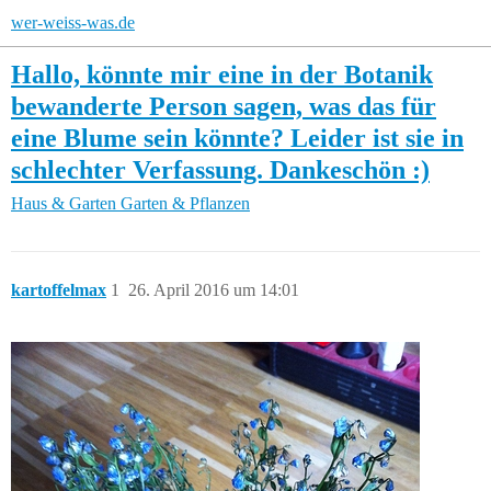
wer-weiss-was.de
Hallo, könnte mir eine in der Botanik
bewanderte Person sagen, was das für
eine Blume sein könnte? Leider ist sie in
schlechter Verfassung. Dankeschön :)
Haus & Garten
Garten & Pflanzen
kartoffelmax
1
26. April 2016 um 14:01