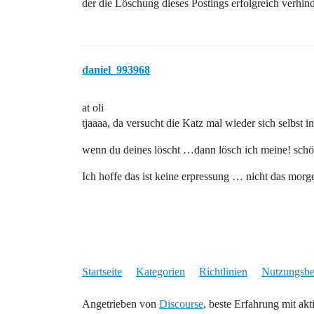
der die Löschung dieses Postings erfolgreich verhin
daniel_993968
at oli
tjaaaa, da versucht die Katz mal wieder sich selbst 
wenn du deines löscht …dann lösch ich meine! schö
Ich hoffe das ist keine erpressung … nicht das morg
Startseite
Kategorien
Richtlinien
Nutzungsb
Angetrieben von
Discourse
, beste Erfahrung mit akt