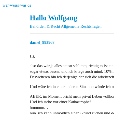
wer-weiss-was.de
Hallo Wolfgang
Behörden & Recht
Allgemeine Rechtsfragen
daniel_993968
Hi,
also das wär ja alles net so schlimm, richtig es ist e
sogar etwas besser, und ich kriege auch mind. 10% 
Desweiteren bin ich derjenige der sich die arbeitszeit 
Und wäre ich in einer anderen Situation würde ich
ABER, im Moment bricht mein privat Leben vollk
Und ich stehe vor einer Kathastrophe!
hmmmm…
nun, ich kann unmöglich einen Grund suchen und de