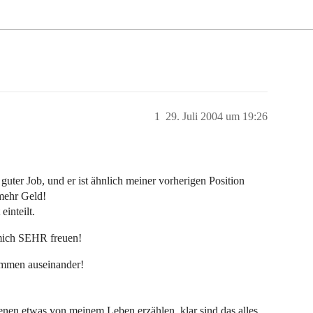
1
29. Juli 2004 um 19:26
in guter Job, und er ist ähnlich meiner vorherigen Position
mehr Geld!
einteilt.
 mich SEHR freuen!
ommen auseinander!
nen etwas von meinem Leben erzählen, klar sind das alles